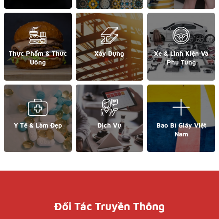
Thực Phẩm & Thức
Xây Dựng
Xe & Linh Kiện Và
Uống
Phụ Tùng
Y Tế & Làm Đẹp
Dịch Vụ
Bao Bì Giấy Việt
Nam
Đối Tác Truyền Thông