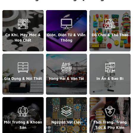
Cơ Khí, Máy Móc &
Điện, Điện Tử & Viễn
Đồ Chơi & Thể Thao
Hoá Chất
Thông
Gia Dụng & Nội Thất
Hàng Hải & Vận Tải
In Ấn & Bao Bì
Môi Trường & Khoán
Nguyên Vật Liệu
Thời Trang, Trang
Sản
Sức & Phụ Kiện