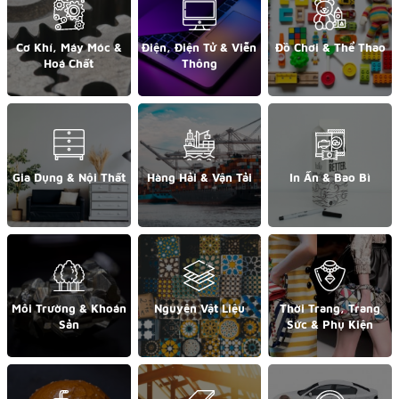
Cơ Khí, Máy Móc &
Điện, Điện Tử & Viễn
Đồ Chơi & Thể Thao
Hoá Chất
Thông
Gia Dụng & Nội Thất
Hàng Hải & Vận Tải
In Ấn & Bao Bì
Môi Trường & Khoán
Nguyên Vật Liệu
Thời Trang, Trang
Sản
Sức & Phụ Kiện