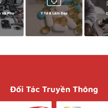
n Và Phụ
Y Tế & Làm Đẹp
D
Đối Tác Truyền Thông