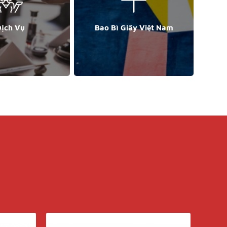
ịch Vụ
Bao Bì Giấy Việt Nam