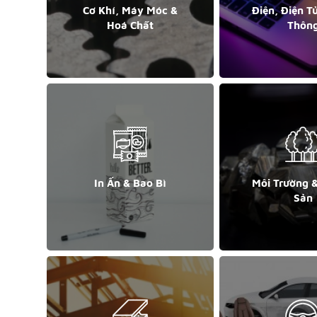
Cơ Khí, Máy Móc &
Điện, Điện T
Hoá Chất
Thôn
In Ấn & Bao Bì
Môi Trường 
Sản