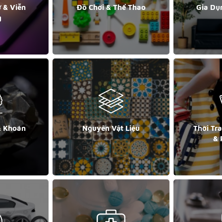
ử & Viễn
Đồ Chơi & Thể Thao
Gia Dụ
g
& Khoán
Nguyên Vật Liệu
Thời Tr
& 