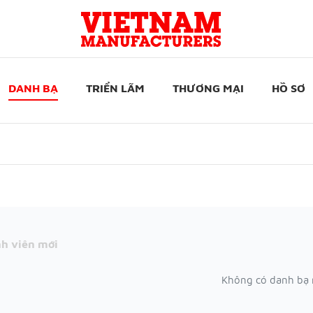
DANH BẠ
TRIỂN LÃM
THƯƠNG MẠI
HỒ SƠ
h viên mới
Không có danh bạ