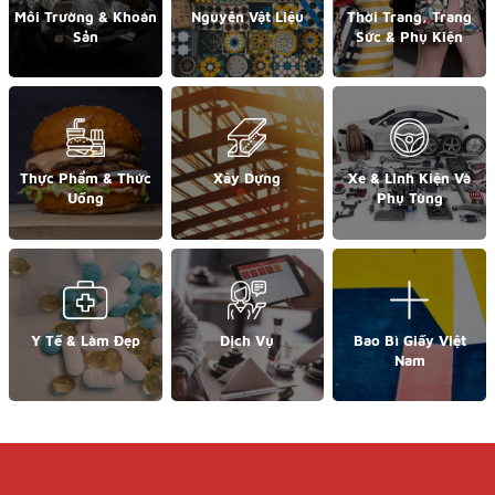
Môi Trường & Khoán
Nguyên Vật Liệu
Thời Trang, Trang
Sản
Sức & Phụ Kiện
Thực Phẩm & Thức
Xây Dựng
Xe & Linh Kiện Và
Uống
Phụ Tùng
Y Tế & Làm Đẹp
Dịch Vụ
Bao Bì Giấy Việt
Nam