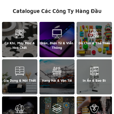
Catalogue Các Công Ty Hàng Đầu
Cơ Khí, Máy Móc &
Điện, Điện Tử & Viễn
Đồ Chơi & Thể Thao
Hoá Chất
Thông
Gia Dụng & Nội Thất
Hàng Hải & Vận Tải
In Ấn & Bao Bì