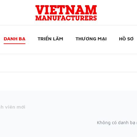
DANH BẠ
TRIỂN LÃM
THƯƠNG MẠI
HỒ SƠ
h viên mới
Không có danh bạ