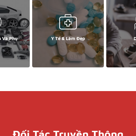
n Và Phụ
Y Tế & Làm Đẹp
D
Đối Tác Truyền Thông