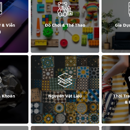
ử & Viễn
Đồ Chơi & Thể Thao
Gia Dụ
g
& Khoán
Nguyên Vật Liệu
Thời Tr
& 