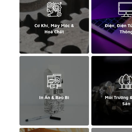
Cơ Khí, Máy Móc &
Điện, Điện T
Hoá Chất
Thôn
In Ấn & Bao Bì
Môi Trường 
Sản