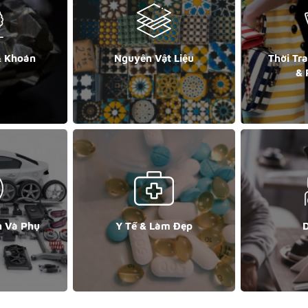
& Khoán
Nguyên Vật Liệu
Thời Tr
& 
n Và Phụ
Y Tế & Làm Đẹp
D