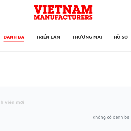
DANH BẠ
TRIỂN LÃM
THƯƠNG MẠI
HỒ SƠ
h viên mới
Không có danh bạ