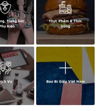
ang, Trang Sức
Thực Phẩm & Thức
Phụ Kiện
Uống
ịch Vụ
Bao Bì Giấy Việt Nam