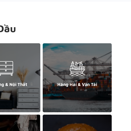
Đầu
ng & Nội Thất
Hàng Hải & Vận Tải