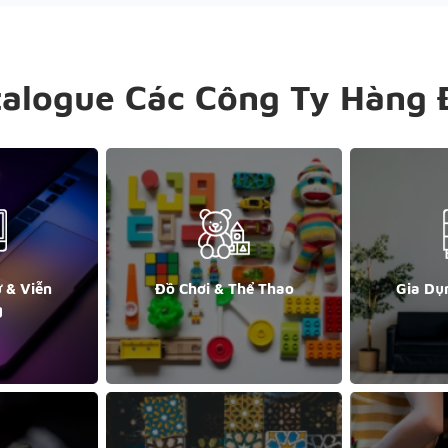
talogue Các Công Ty Hàng 
ử & Viễn
Đồ Chơi & Thể Thao
Gia Dụ
g