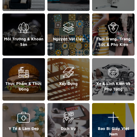
Môi Trường & Khoán
Nguyên Vật Liệu
Thời Trang, Trang
Sản
Sức & Phụ Kiện
Thực Phẩm & Thức
Xây Dựng
Xe & Linh Kiện Và
Uống
Phụ Tùng
Y Tế & Làm Đẹp
Dịch Vụ
Bao Bì Giấy Việt
Nam