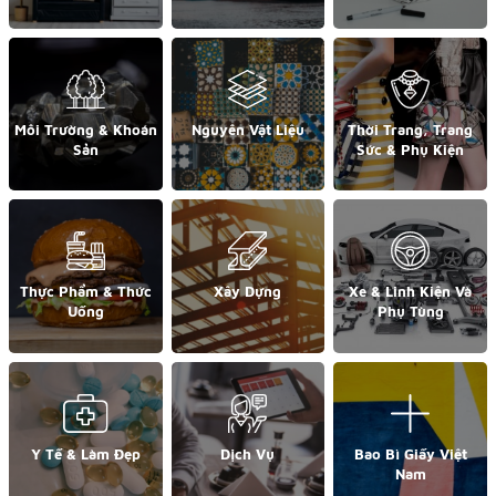
Môi Trường & Khoán
Nguyên Vật Liệu
Thời Trang, Trang
Sản
Sức & Phụ Kiện
Thực Phẩm & Thức
Xây Dựng
Xe & Linh Kiện Và
Uống
Phụ Tùng
Y Tế & Làm Đẹp
Dịch Vụ
Bao Bì Giấy Việt
Nam