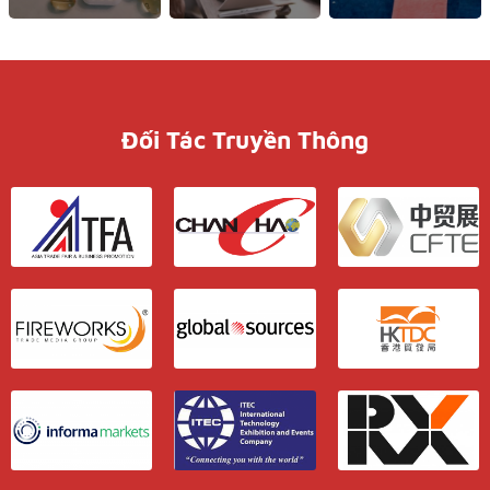
Đối Tác Truyền Thông