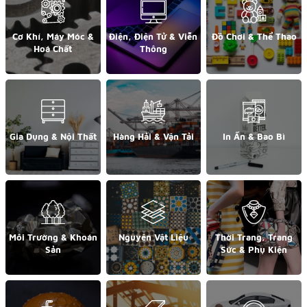
Cơ Khí, Máy Móc &
Điện, Điện Tử & Viễn
Đồ Chơi & Thể Thao
Hoá Chất
Thông
Gia Dụng & Nội Thất
Hàng Hải & Vận Tải
In Ấn & Bao Bì
Môi Trường & Khoán
Nguyên Vật Liệu
Thời Trang, Trang
Sản
Sức & Phụ Kiện