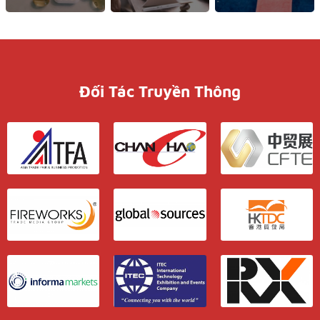
Đối Tác Truyền Thông