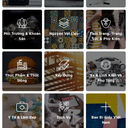
Môi Trường & Khoán
Nguyên Vật Liệu
Thời Trang, Trang
Sản
Sức & Phụ Kiện
Thực Phẩm & Thức
Xây Dựng
Xe & Linh Kiện Và
Uống
Phụ Tùng
Y Tế & Làm Đẹp
Dịch Vụ
Bao Bì Giấy Việt
Nam