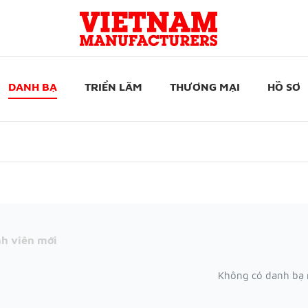
DANH BẠ
TRIỂN LÃM
THƯƠNG MẠI
HỒ SƠ
h viên mới
Không có danh bạ