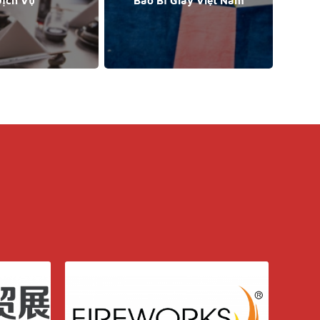
ịch Vụ
Bao Bì Giấy Việt Nam