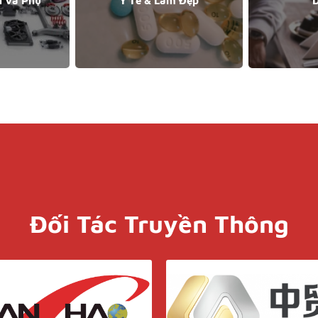
n Và Phụ
Y Tế & Làm Đẹp
D
Đối Tác Truyền Thông