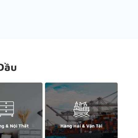
Đầu
ng & Nội Thất
Hàng Hải & Vận Tải