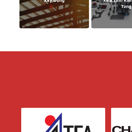
Xây Dựng
Xe & Linh Kiệ
Tùng