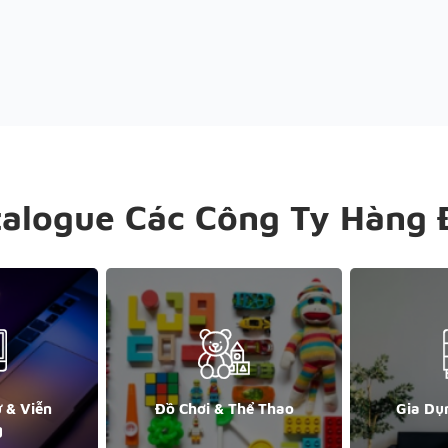
talogue Các Công Ty Hàng 
ử & Viễn
Đồ Chơi & Thể Thao
Gia Dụ
g