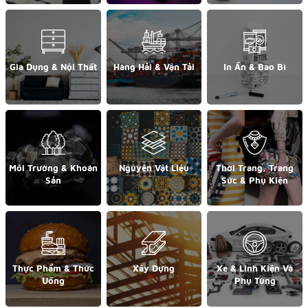
Gia Dụng & Nội Thất
Hàng Hải & Vận Tải
In Ấn & Bao Bì
Môi Trường & Khoán
Nguyên Vật Liệu
Thời Trang, Trang
Sản
Sức & Phụ Kiện
Thực Phẩm & Thức
Xây Dựng
Xe & Linh Kiện Và
Uống
Phụ Tùng