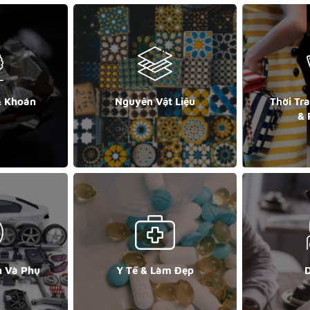
& Khoán
Nguyên Vật Liệu
Thời Tr
& 
n Và Phụ
Y Tế & Làm Đẹp
D