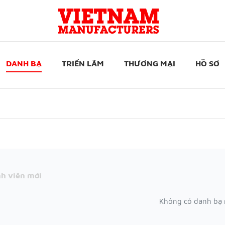
DANH BẠ
TRIỂN LÃM
THƯƠNG MẠI
HỒ SƠ
h viên mới
Không có danh bạ