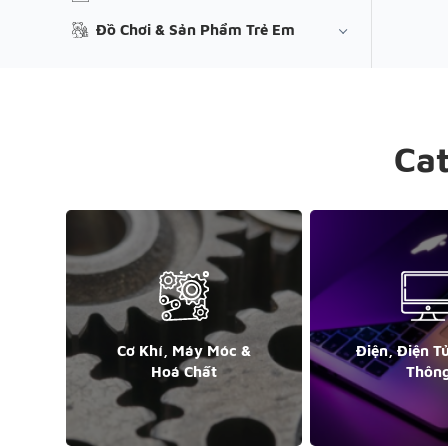
Đồ Chơi & Sản Phẩm Trẻ Em
Ca
Cơ Khí, Máy Móc &
Điện, Điện T
Hoá Chất
Thôn