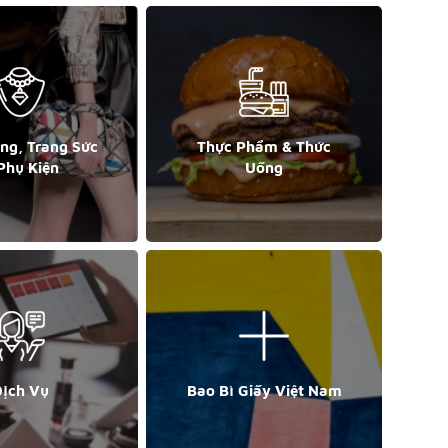
ang, Trang Sức
Thực Phẩm & Thức
Phụ Kiện
Uống
ịch Vụ
Bao Bì Giấy Việt Nam