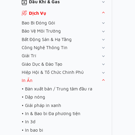
Dầu Khí & Gas
Dịch Vụ
Bao Bì Đóng Gói
Bảo Vệ Môi Trường
Bất Động Sản & Hạ Tầng
Công Nghệ Thông Tin
Giải Trí
Giáo Dục & Đào Tạo
Hiệp Hội & Tổ Chức Chính Phủ
In Ấn
Bàn xuất bản / Trung tâm đầu ra
Dập nóng
Giải pháp in xanh
In & Bao bì Đa phương tiện
In 3d
In bao bì