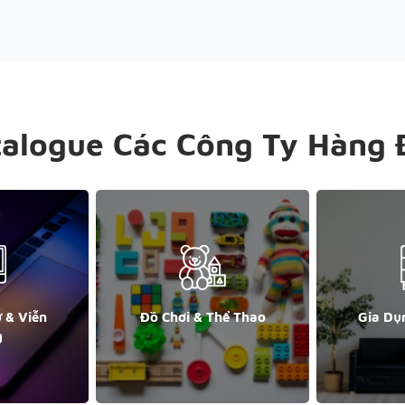
talogue Các Công Ty Hàng 
ử & Viễn
Đồ Chơi & Thể Thao
Gia Dụ
g