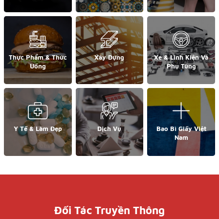
Thực Phẩm & Thức
Xây Dựng
Xe & Linh Kiện Và
Uống
Phụ Tùng
Y Tế & Làm Đẹp
Dịch Vụ
Bao Bì Giấy Việt
Nam
Đối Tác Truyền Thông