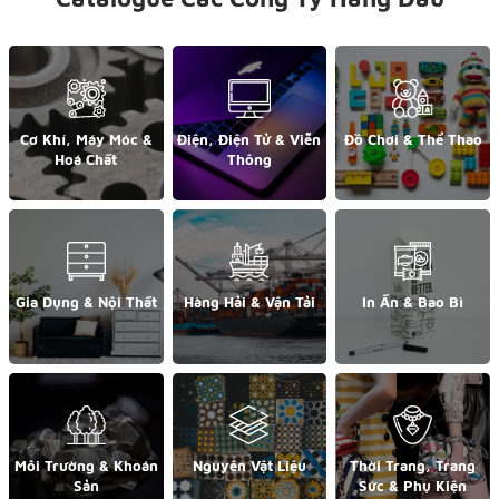
Cơ Khí, Máy Móc &
Điện, Điện Tử & Viễn
Đồ Chơi & Thể Thao
Hoá Chất
Thông
Gia Dụng & Nội Thất
Hàng Hải & Vận Tải
In Ấn & Bao Bì
Môi Trường & Khoán
Nguyên Vật Liệu
Thời Trang, Trang
Sản
Sức & Phụ Kiện