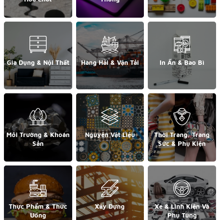
Gia Dụng & Nội Thất
Hàng Hải & Vận Tải
In Ấn & Bao Bì
Môi Trường & Khoán
Nguyên Vật Liệu
Thời Trang, Trang
Sản
Sức & Phụ Kiện
Thực Phẩm & Thức
Xây Dựng
Xe & Linh Kiện Và
Uống
Phụ Tùng