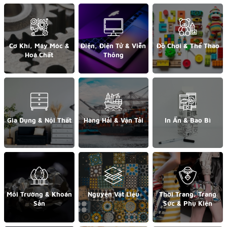
Cơ Khí, Máy Móc &
Điện, Điện Tử & Viễn
Đồ Chơi & Thể Thao
Hoá Chất
Thông
Gia Dụng & Nội Thất
Hàng Hải & Vận Tải
In Ấn & Bao Bì
Môi Trường & Khoán
Nguyên Vật Liệu
Thời Trang, Trang
Sản
Sức & Phụ Kiện