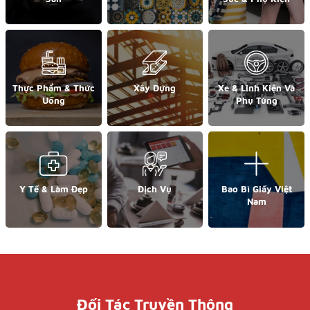
Thực Phẩm & Thức
Xây Dựng
Xe & Linh Kiện Và
Uống
Phụ Tùng
Y Tế & Làm Đẹp
Dịch Vụ
Bao Bì Giấy Việt
Nam
Đối Tác Truyền Thông