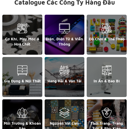
Catalogue Các Công Ty Hàng Đầu
Cơ Khí, Máy Móc &
Điện, Điện Tử & Viễn
Đồ Chơi & Thể Thao
Hoá Chất
Thông
Gia Dụng & Nội Thất
Hàng Hải & Vận Tải
In Ấn & Bao Bì
Môi Trường & Khoán
Nguyên Vật Liệu
Thời Trang, Trang
Sản
Sức & Phụ Kiện