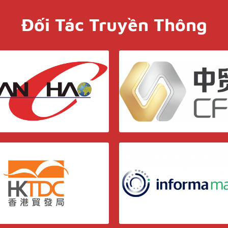
Đối Tác Truyền Thông