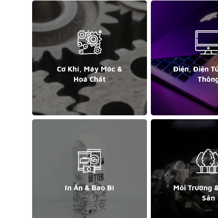
Cơ Khí, Máy Móc &
Điện, Điện T
Hoá Chất
Thôn
In Ấn & Bao Bì
Môi Trường 
Sản