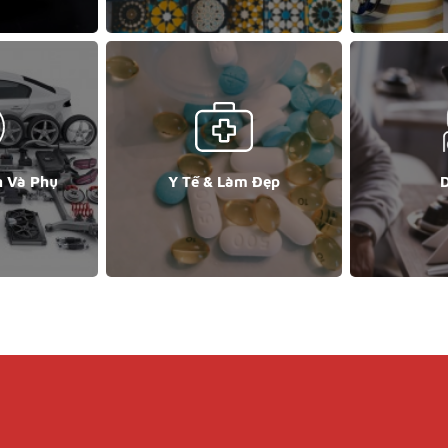
n Và Phụ
Y Tế & Làm Đẹp
D