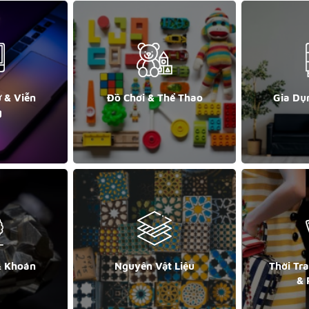
ử & Viễn
Đồ Chơi & Thể Thao
Gia Dụ
g
& Khoán
Nguyên Vật Liệu
Thời Tr
& 