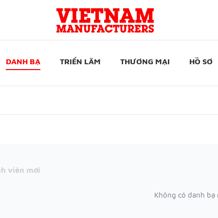
DANH BẠ
TRIỂN LÃM
THƯƠNG MẠI
HỒ SƠ
h viên mới
Không có danh bạ