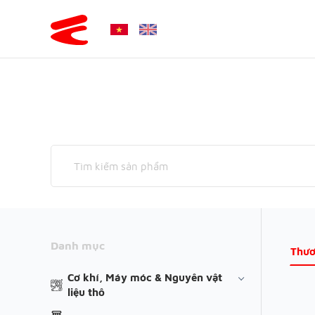
Danh mục
Thươ
Cơ khí, Máy móc & Nguyên vật
liệu thô