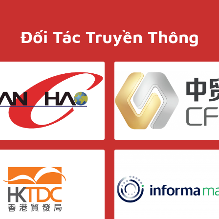
Đối Tác Truyền Thông