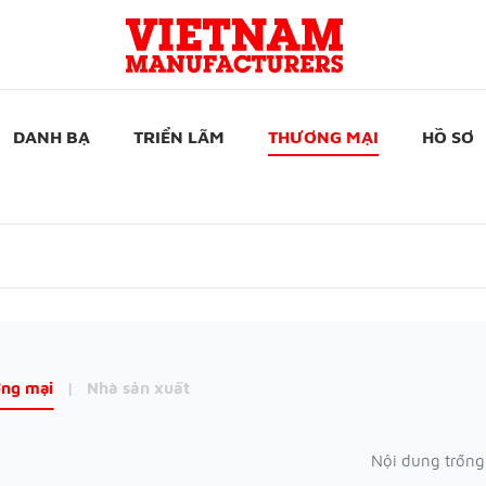
DANH BẠ
TRIỂN LÃM
THƯƠNG MẠI
HỒ SƠ
ng mại
|
Nhà sản xuất
Nội dung trống