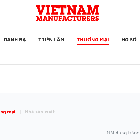
DANH BẠ
TRIỂN LÃM
THƯƠNG MẠI
HỒ SƠ
ng mại
|
Nhà sản xuất
Nội dung trống