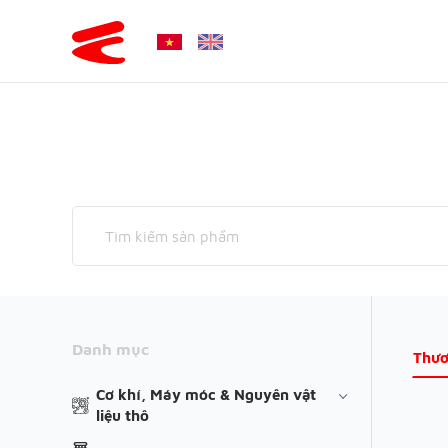
Danh mục
Thươ
Cơ khí, Máy móc & Nguyên vật
liệu thô