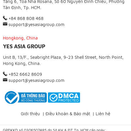
Tầng 6, Toà Nhà Rosana, Số 60 Nguyễn Đình Chiểu, Phường
Tân Định, Tp. HCM.
+84 868 808 468
support@yesasiagroup.com
Hongkong, China
YES ASIA GROUP
Unit B, 13/F., Seabright Plaza, 9-23 Shell Street, North Point,
Hong Kong, China.
+852 6662 8609
support@yesasiagroup.com
Giới thiệu
|
Điều khoản & Bảo mật
|
Liên hệ
GPĐKKD số 0306507485 do Sở KH & ĐT Tp. HCM cấp ngày: