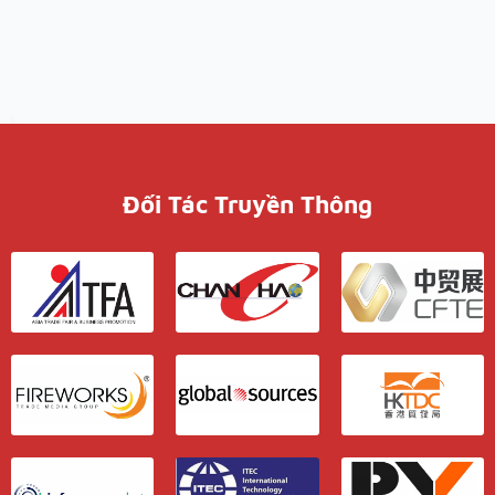
Đối Tác Truyền Thông