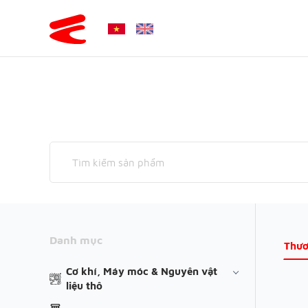
Danh mục
Thươ
Cơ khí, Máy móc & Nguyên vật
liệu thô