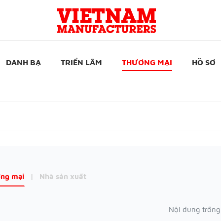
DANH BẠ
TRIỂN LÃM
THƯƠNG MẠI
HỒ SƠ
ng mại
|
Nhà sản xuất
Nội dung trống