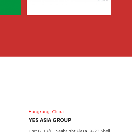
Hongkong, China
YES ASIA GROUP
Unit B, 13/F., Seabright Plaza, 9-23 Shell