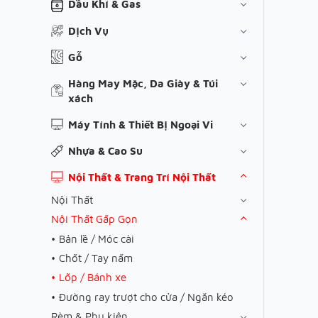
Dầu Khí & Gas
Dịch Vụ
Gỗ
Hàng May Mặc, Da Giày & Túi
xách
Máy Tính & Thiết Bị Ngoại Vi
Nhựa & Cao Su
Nội Thất & Trang Trí Nội Thất
Nội Thất
Nội Thất Gấp Gọn
Bản lề / Móc cài
Chốt / Tay nấm
Lốp / Bánh xe
Đường ray trượt cho cửa / Ngăn kéo
Rèm & Phụ kiện