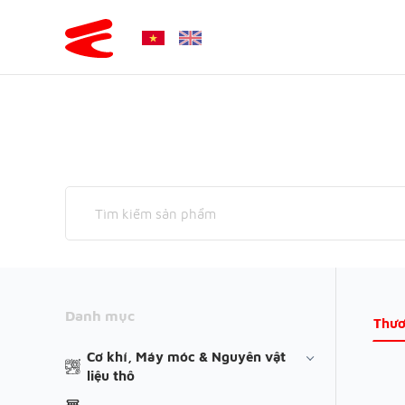
Danh mục
Thươ
Cơ khí, Máy móc & Nguyên vật
liệu thô