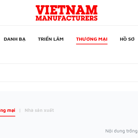
DANH BẠ
TRIỂN LÃM
THƯƠNG MẠI
HỒ SƠ
ng mại
|
Nhà sản xuất
Nội dung trống