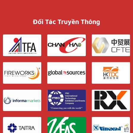
Đối Tác Truyền Thông