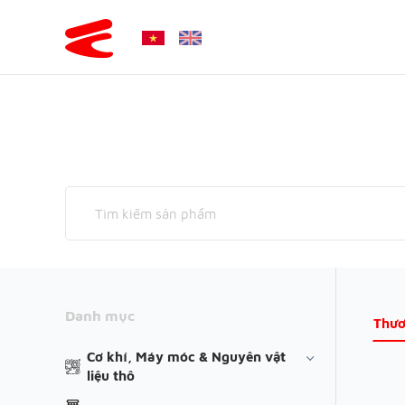
Danh mục
Thươ
Cơ khí, Máy móc & Nguyên vật
liệu thô