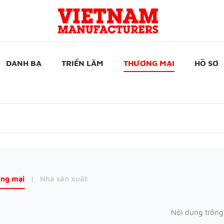
DANH BẠ
TRIỂN LÃM
THƯƠNG MẠI
HỒ SƠ
ng mại
|
Nhà sản xuất
Nội dung trống