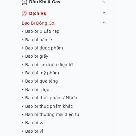
Dầu Khí & Gas
Dịch Vụ
Bao Bì Đóng Gói
Bao bì & Lắp ráp
Bao bì bán lẻ
Bao bì dược phẩm
Bao bì giấy
Bao bì linh kiện điện tử
Bao bì mỹ phẩm
Bao bì quà tặng
Bao bì rượu
Bao bì thực phẩm / Nhựa
Bao bì thực phẩm khác
Bao bì thương mại điện tử
Bao bì vải
Bao bì vỉ