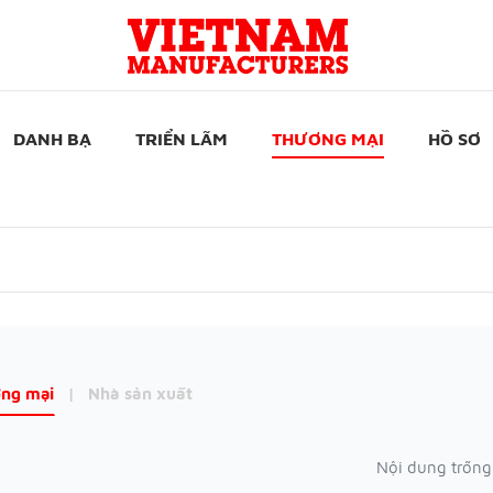
DANH BẠ
TRIỂN LÃM
THƯƠNG MẠI
HỒ SƠ
ng mại
|
Nhà sản xuất
Nội dung trống