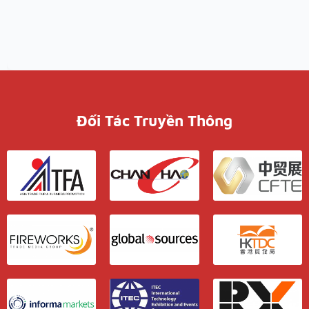
Đối Tác Truyền Thông