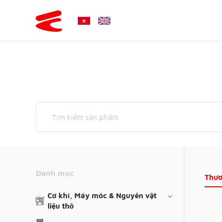
Danh mục
Thươ
Cơ khí, Máy móc & Nguyên vật
liệu thô