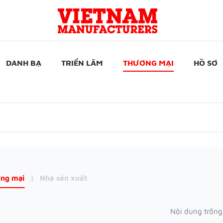
DANH BẠ
TRIỂN LÃM
THƯƠNG MẠI
HỒ SƠ
ng mại
|
Nhà sản xuất
Nội dung trống