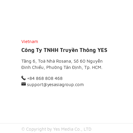
Vietnam
Công Ty TNHH Truyền Thông YES
Tầng 6, Toà Nhà Rosana, Số 60 Nguyễn
Đình Chiểu, Phường Tân Định, Tp. HCM.
+84 868 808 468
support@yesasiagroup.com
© Copyright by Yes Media Co., LTD