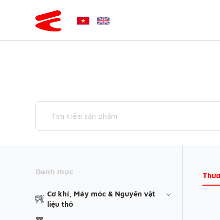
Danh mục
Thươ
Cơ khí, Máy móc & Nguyên vật
liệu thô