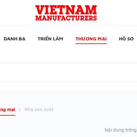
DANH BẠ
TRIỂN LÃM
THƯƠNG MẠI
HỒ SƠ
ng mại
|
Nhà sản xuất
Nội dung trống