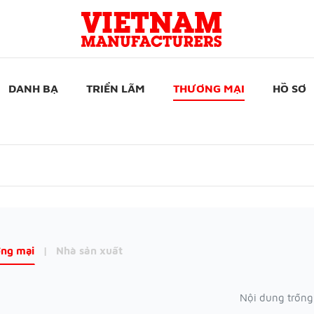
DANH BẠ
TRIỂN LÃM
THƯƠNG MẠI
HỒ SƠ
ng mại
|
Nhà sản xuất
Nội dung trống