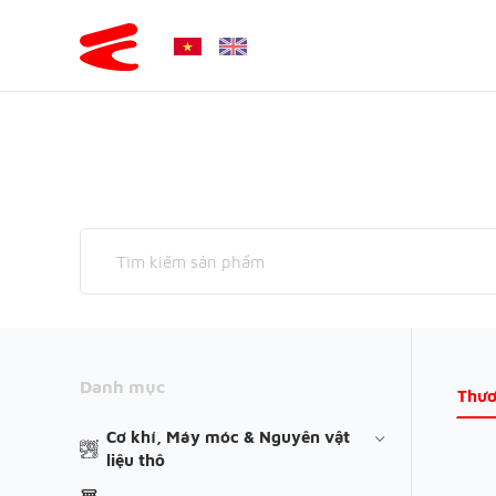
Danh mục
Thươ
Cơ khí, Máy móc & Nguyên vật
liệu thô