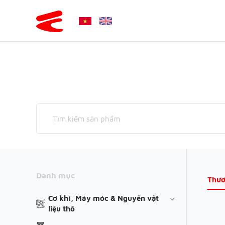
Danh mục
Thươ
Cơ khí, Máy móc & Nguyên vật
liệu thô