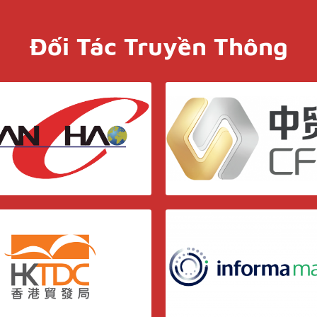
Đối Tác Truyền Thông