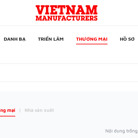
DANH BẠ
TRIỂN LÃM
THƯƠNG MẠI
HỒ SƠ
ng mại
|
Nhà sản xuất
Nội dung trống