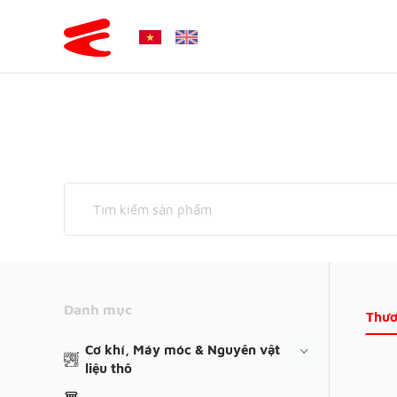
Danh mục
Thươ
Cơ khí, Máy móc & Nguyên vật
liệu thô