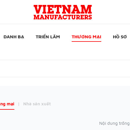
DANH BẠ
TRIỂN LÃM
THƯƠNG MẠI
HỒ SƠ
ng mại
|
Nhà sản xuất
Nội dung trống