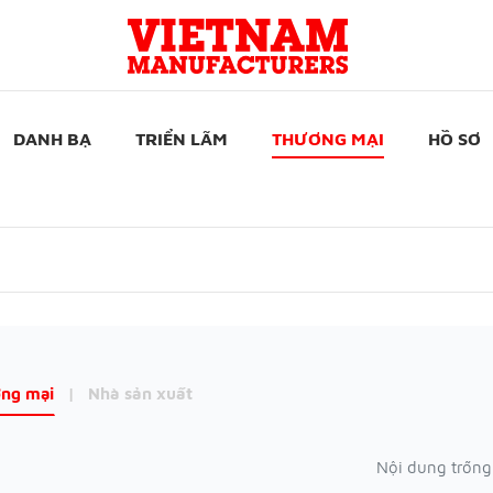
DANH BẠ
TRIỂN LÃM
THƯƠNG MẠI
HỒ SƠ
ng mại
|
Nhà sản xuất
Nội dung trống