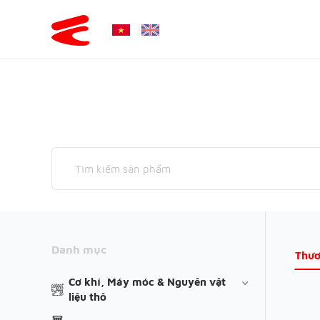
Danh mục
Thươ
Cơ khí, Máy móc & Nguyên vật
liệu thô