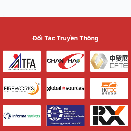
Đối Tác Truyền Thông