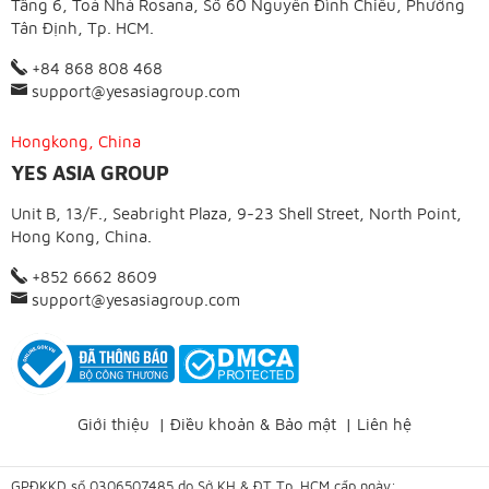
Tầng 6, Toà Nhà Rosana, Số 60 Nguyễn Đình Chiểu, Phường
Tân Định, Tp. HCM.
+84 868 808 468
support@yesasiagroup.com
Hongkong, China
YES ASIA GROUP
Unit B, 13/F., Seabright Plaza, 9-23 Shell Street, North Point,
Hong Kong, China.
+852 6662 8609
support@yesasiagroup.com
Giới thiệu
|
Điều khoản & Bảo mật
|
Liên hệ
GPĐKKD số 0306507485 do Sở KH & ĐT Tp. HCM cấp ngày: