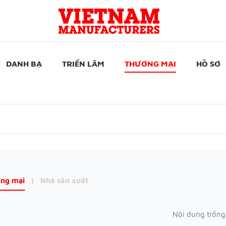
DANH BẠ
TRIỂN LÃM
THƯƠNG MẠI
HỒ SƠ
ng mại
|
Nhà sản xuất
Nội dung trống