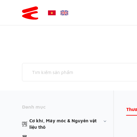
Danh mục
Thươ
Cơ khí, Máy móc & Nguyên vật
liệu thô