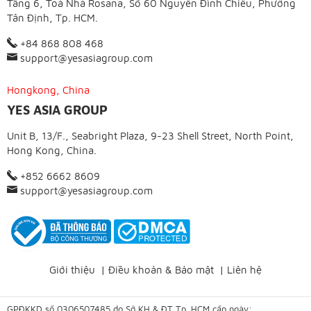
Tầng 6, Toà Nhà Rosana, Số 60 Nguyễn Đình Chiểu, Phường
Tân Định, Tp. HCM.
+84 868 808 468
support@yesasiagroup.com
Hongkong, China
YES ASIA GROUP
Unit B, 13/F., Seabright Plaza, 9-23 Shell Street, North Point,
Hong Kong, China.
+852 6662 8609
support@yesasiagroup.com
Giới thiệu
|
Điều khoản & Bảo mật
|
Liên hệ
GPĐKKD số 0306507485 do Sở KH & ĐT Tp. HCM cấp ngày: