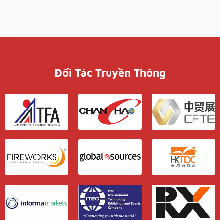
Đối Tác Truyền Thông