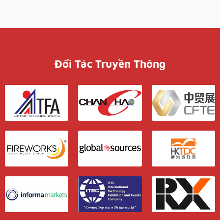
Đối Tác Truyền Thông