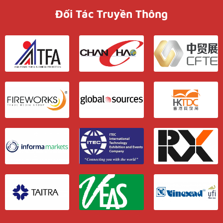
Đối Tác Truyền Thông