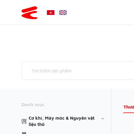
Danh mục
Thươ
Cơ khí, Máy móc & Nguyên vật
liệu thô