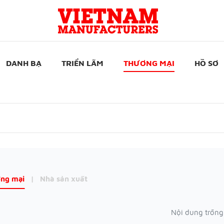
DANH BẠ
TRIỂN LÃM
THƯƠNG MẠI
HỒ SƠ
ng mại
|
Nhà sản xuất
Nội dung trống