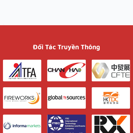
Đối Tác Truyền Thông