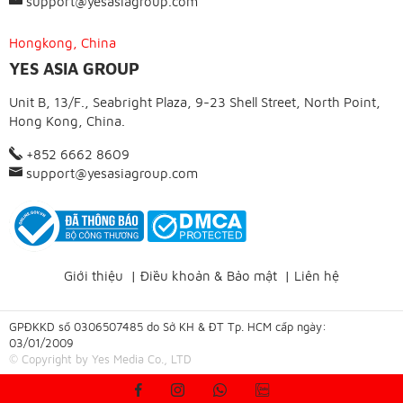
support@yesasiagroup.com
Hongkong, China
YES ASIA GROUP
Unit B, 13/F., Seabright Plaza, 9-23 Shell Street, North Point,
Hong Kong, China.
+852 6662 8609
support@yesasiagroup.com
Giới thiệu
|
Điều khoản & Bảo mật
|
Liên hệ
GPĐKKD số 0306507485 do Sở KH & ĐT Tp. HCM cấp ngày:
03/01/2009
© Copyright by Yes Media Co., LTD