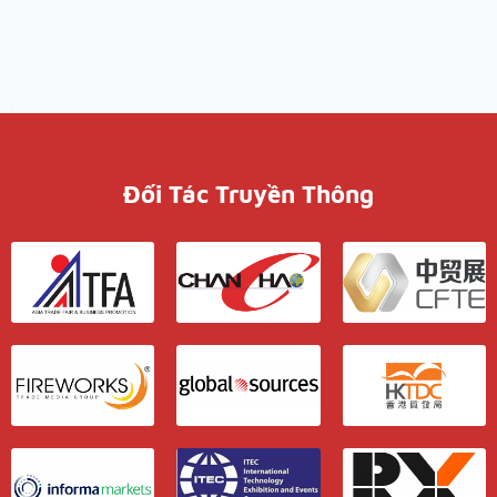
Đối Tác Truyền Thông