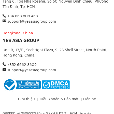
Tầng 6, Toà Nhà Rosana, Số 60 Nguyễn Đình Chiểu, Phường
Tân Định, Tp. HCM.
+84 868 808 468
support@yesasiagroup.com
Hongkong, China
YES ASIA GROUP
Unit B, 13/F., Seabright Plaza, 9-23 Shell Street, North Point,
Hong Kong, China.
+852 6662 8609
support@yesasiagroup.com
Giới thiệu
|
Điều khoản & Bảo mật
|
Liên hệ
GPĐKKD số 0306507485 do Sở KH & ĐT Tp. HCM cấp ngày: