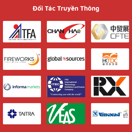
Đối Tác Truyền Thông