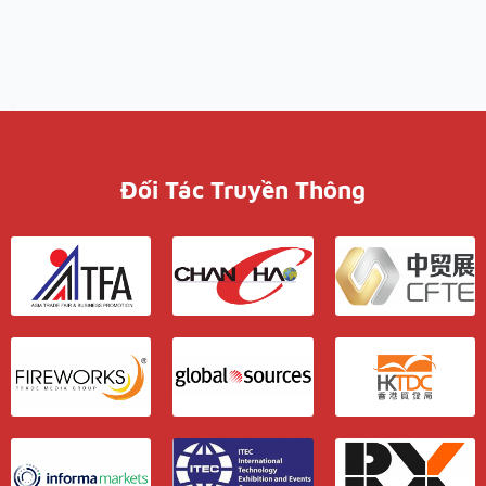
Đối Tác Truyền Thông