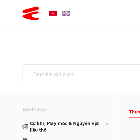
Danh mục
Thươ
Cơ khí, Máy móc & Nguyên vật
liệu thô