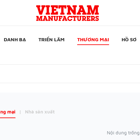
DANH BẠ
TRIỂN LÃM
THƯƠNG MẠI
HỒ SƠ
ng mại
|
Nhà sản xuất
Nội dung trống