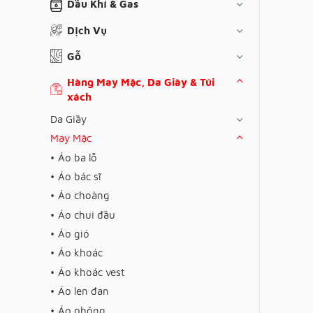
Dầu Khí & Gas
Dịch Vụ
Gỗ
Hàng May Mặc, Da Giày & Túi
xách
Da Giầy
May Mặc
Áo ba lỗ
Áo bác sĩ
Áo choàng
Áo chui đầu
Áo gió
Áo khoác
Áo khoác vest
Áo len đan
Áo phông