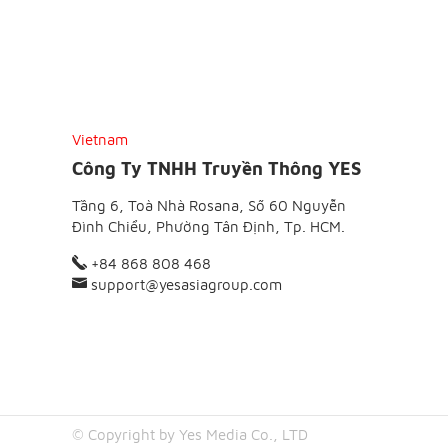
Vietnam
Công Ty TNHH Truyền Thông YES
Tầng 6, Toà Nhà Rosana, Số 60 Nguyễn
Đình Chiểu, Phường Tân Định, Tp. HCM.
+84 868 808 468
support@yesasiagroup.com
© Copyright by Yes Media Co., LTD