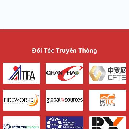
Đối Tác Truyền Thông