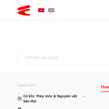
Danh mục
Thươ
Cơ khí, Máy móc & Nguyên vật
liệu thô