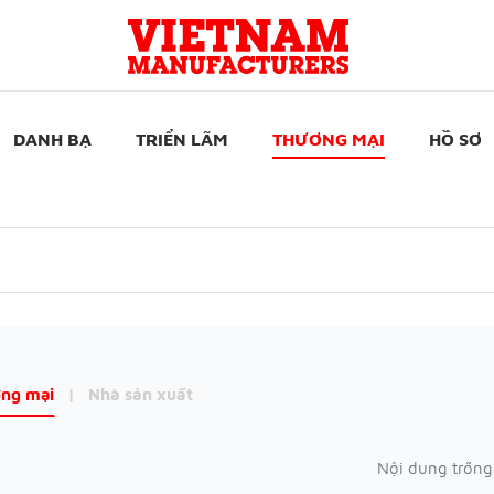
DANH BẠ
TRIỂN LÃM
THƯƠNG MẠI
HỒ SƠ
ng mại
|
Nhà sản xuất
Nội dung trống