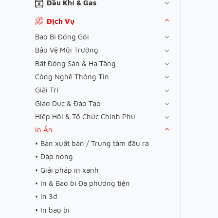
Dầu Khí & Gas
Dịch Vụ
Bao Bì Đóng Gói
Bảo Vệ Môi Trường
Bất Động Sản & Hạ Tầng
Công Nghệ Thông Tin
Giải Trí
Giáo Dục & Đào Tạo
Hiệp Hội & Tổ Chức Chính Phủ
In Ấn
Bàn xuất bản / Trung tâm đầu ra
Dập nóng
Giải pháp in xanh
In & Bao bì Đa phương tiện
In 3d
In bao bì